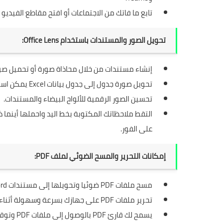
تابع ما فاتك من الاجتماعات أو افتح مقاطع الفيدي
تحويل الصور والمستندات باستخدام
Office Lens
:
إنشاء مستندات من خلال محاذاة صورة أو تحميل صور
تحويل صورة جدول إلى جدول بيانات Excel يمكن استخدامه حتى تتمكن من التعامل مع البيانات.
تحسين الصور الرقمية للألواح البيضاء والمستندات.
التقط ملاحظاتك المكتوبة بخط اليد واحملها أينما 
على الفور.
إمكانات التحرير والمسح الضوئي لملف PDF:
مسح ملفات PDF ضوئيا وتحويلها إلى مستندات Word والعكس بالعكس، فورا.
تحرير ملفات PDF على جهازك بسرعة وسهولة أثناء التنقل.
يسمح لك قارئ PDF بالوصول إلى ملفات PDF وتوقيعها.