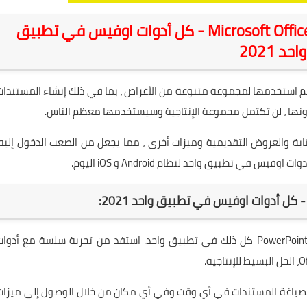
تنزيل تطبيق مايكروسوفت أوفيس Microsoft Office - كل أدوات اوفيس في تطبيق
واحد 2021
لسنوات عديدة. تم استخدمها لمجموعة متنوعة من الأغراض ، بما في ذلك إنشاء المستندا
 بدونها ، لن تكتمل مجموعة الإنتاجية وسيستخدمها معظم الناس.
تابة والعروض التقديمية وميزات أخرى ، مما يجعل من الصعب الدخول إليه.
ي تطبيق واحد لنظام Android و iOS اليوم.
كل من Word وExcel وPowerPoint كل ذلك في تطبيق واحد. استفد من تجربة سلسة مع أدوا
يانات أو قم بصياغة المستندات في أي وقت وفي أي مكان من خلال الوصول إلى ميزات