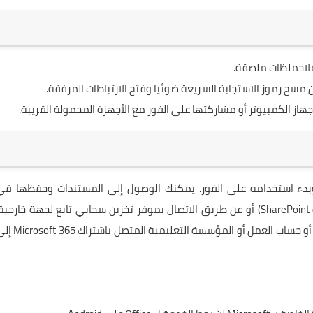
ملاحملظات ملصقة.
 مسح رموز الاستجابة السريعة ضوئيا وفتح الارتباطات المرفقة.
هاز الكمبيوتر أو مشاركتها على الفور مع الأجهزة المحمولة القريبة.
ص تنزيل تطبيق Microsoft Office مجانا وبدء استخدامه على الفور. يمكنك الوصول إلى المستندات وحفظها ف
السحابة من خلال الاتصال بحساب Microsoft (لـOneDrive أو SharePoint) أو عن طريق الاتصال بموفر تخزين سحابي تابع لجهة خارجية
سيؤدي تسجيل الدخول باستخدام حساب Microsoft شخصي أو حساب العمل أو المؤسسة التعليمية المتص