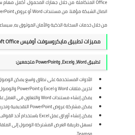
Office المتكاملة من خلال جهازك المحمول. أكمل مها
اتصال الشبكة مؤقتا. من مستندات Word أو عروض PowerPoint التقديمية أو ملفات Excel، يوفر لك تطبيق Office تجربة سلسة واحدة.
من خلال خدمات السحابة الذكية والأمان الموثوق به، سيساعد تطبيق Office على زيادة إنتاجيتك في 
مميزات تطبيق مايكروسوفت أوفيس Microsoft Office:
تطبيق
Word
، و
Excel
، وPowerPoint متجمعين:
الأدوات المستخدمة على نطاق واسع يمكن الوصول إل
تخزين ملفات Word و Excel و PowerPoint والوصول إليها باستخدام مساحة التخزين المستندة إلى السحابة.
يمكن إنشاء مستندات Word والتعاون في العمل عليها مع الآخرين في الوقت الحقيقي.
يمكن مشاركة عروض PowerPoint التقديمية وتحريرها. تدرب على عرضك التقديمي باستخدام مدرب مقدم العرض.
يمكن إنشاء أوراق عمل Excel باستخدام أحد القوالب العديدة المتوفرة داخل التطبيق، أو تحريرها على الفور.
وTeams.