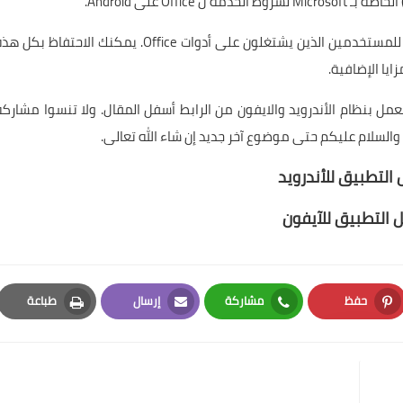
يعد مايكروسوفت أوفيس Microsoft Office تطبيقا مفيدا للمستخدمين الذين يشتغلون على أدوات Office. يمكنك الاحتفاظ بكل
يا الإضافية.
 بنظام الأندرويد والايفون من الرابط أسفل المقال. ولا تنسوا مشاركة
 والسلام عليكم حتى موضوع آخر جديد إن شاء الله تعالى.
التطبيق للأندرويد
 التطبيق للآيفون
حفظ
مشاركة
إرسال
طباعة
Print
Email
Whatsapp
Pinterest