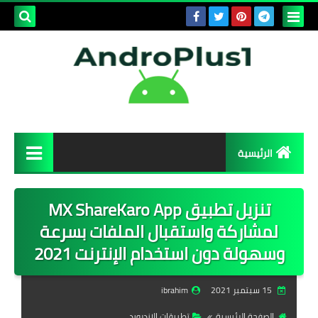
بحث هذه
المدونة
الإلكتروني
الرئيسية
برامج وتطبيقات
تنزيل تطبيق MX ShareKaro App
برامج الويندوز
لمشاركة واستقبال الملفات بسرعة
وسهولة دون استخدام الإنترنت 2021
تطبيقات الاندرويد
تطبيقات الايفون
15 سبتمبر 2021
ibrahim
الصفحة الرئيسية
تطبيقات الاندرويد