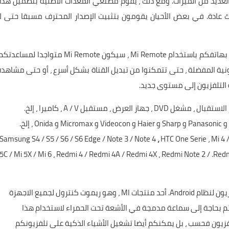
 العديد من الميزات. ومع ذلك ، يقوم مصنعي المعدات الأصلية بتضمين هذه
 عادة. في بعض الأحيان يقومون بتثبيت الإصدار المحترف مسبقا حتى لا
مع هذا التطبيق يمكنكم التحكم في أجهزتكم الكهربائية بهاتفكم باستخدام Mi Remote ، سيكون Mi Remote متواجدا لمساع
نية المفضلة ، حتى تتمكنوا من تبديل القناة بشكل أسرع ، أو حتى مشاهدة
العرض ، مستقبل A / V ، كاميرا ، إلخ.
،
HTC One Serie ، Mi 4 /
5C / Mi 5X / Mi 6 ، Redmi 4 / Redmi 4A / Redmi 4X ، Redmi Note 2 / .R
حتى الآن ، يعد أحد أسهل تطبيقات التحكم عن بعد في التلفزيون لنظام Android. أحد منتجات MI ، وهو ريموت كنترول لجميع الاجهزة
فأنتم بحاجة إلى سماعة مدمجة في الأشعة تحت الحمراء لاستخدام هذا
فزيون فحسب ، بل يمكنكم أيضا تشغيل الأشياء الذكية على تلفزيونكم