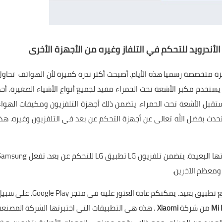
ندرويد للتحكم في التلفاز وغيره من الأجهزة الأخرى
 ورحمة الله وبركاته ، تعتبر IR Blaster هي ميزة متخصصة رسميا هذه الأيام. أصبحت أكثر ندرة كميزة لأن الهواتف تحاو
ستخدم مكبر الأشعة تحت الحمراء مفيد لجميع أنواع الأشياء الصغيرة. أحد
بل الأشعة تحت الحمراء. يتضمن ذلك أجهزة التلفزيون ومكيفات الهواء
نتحدث بفضل الله تعالى عن أجهزة التحكم عن بعد في التلفزيون وغيره. هذا
تعد معظم الأنظمة البيئية في الوقت الحاضر تقدم تطبيقاتها البعيدة. يتضمن تلفزيون LG تطبيق LG للتحكم عن بعد. ت
تأتي معظم الهواتف المزودة بمكبر الأشعة تحت الحمراء مع تطبيق بعيد. يمكنكم عادة العثور عليه في متجر Google Play
من شركة
Xiaomi
. هذه هي التطبيقات التي اختبرتها الشركة المصنعة