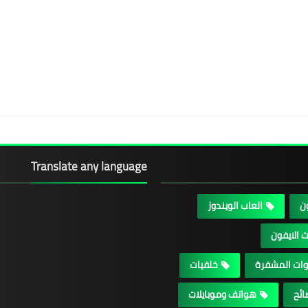
Translate any language
ون
العاب الويندوز
 الايفون
وات المشفرة
خلفيات
ائح
هواتف وموبايلات