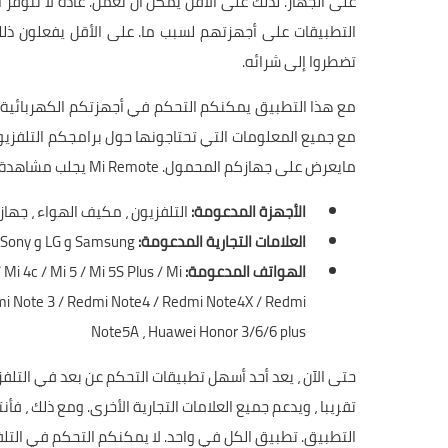
على الجهاز. لذلك على الأقل يمكن أن تعمل. عادة لا تتوفر
التطبيقات على أجهزتهم لسبب ما. على الأقل يفعلون ذلك
تضطروا إلى شرائه.
مع جميع المعلومات التي تحتاجونها حول برامجكم التلفزيو
مايعرض على جهازكم المحمول. Mi Remote يجلب مشاهدة التلفزيون إلى مستوى جديد.
الأجهزة المدعومة:
التلفزيون ، مكيف الهواء ، جهاز الاستقبال ، مشغل DVD ، جهاز 
العلامات التجارية المدعومة:
Samsung و LG و Sony و Panasonic و Sharp و Haier و Videocon و Micromax و Onida ، إلخ.
الهواتف المدعومة:
Samsung S4 / S5 / S6 / S6 Edge / Note 3 / Note 4
 Mi 4c / Mi 5 / Mi 5S Plus / Mi
edmi Note 3 / Redmi Note4 / Redmi Note4X / Redmi
Note5A ، Huawei Honor 3/6/6 plus
تقريبا ، ويدعم جميع العلامات التجارية الأخرى. ومع ذلك ، 
التطبيق. تطبيق الكل في واحد. لا يمكنكم التحكم في التل