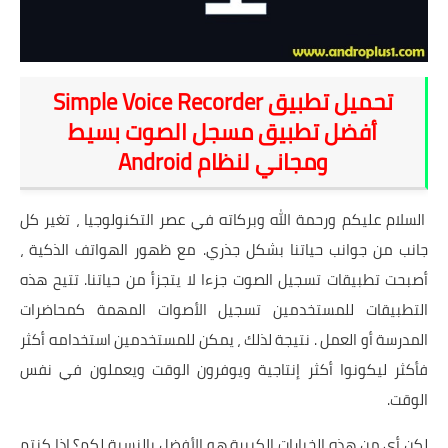
شروحات
اخبار التقنية
تحميل تطبيق Simple Voice Recorder
معلومات ونصائح
أفضل تطبيق مسجل الصوت بسيط
ومجاني لنظام Android
خلفيات
السلام عليكم ورحمة الله وبركاته في عصر التكنولوجيا ، تغير كل
جانب من جوانب حياتنا بشكل جذري. مع ظهور الهواتف الذكية ،
أصبحت تطبيقات تسجيل الصوت جزءا لا يتجزأ من حياتنا. تتيح هذه
التطبيقات للمستخدمين تسجيل الأصوات المهمة كمحاضرات
المدرسة أو العمل . نتيجة لذلك ، يمكن للمستخدمين استخدامه أكثر
فأكثر ليكونوا أكثر إنتاجية ويوفرون الوقت ويعملون في نفس
الوقت.
لكن أي من هذه الخيارات الكبيرة هو الأفضل بالنسبة لكم؟ إذا كنتم