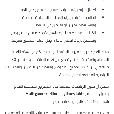
أطفال - إتقان أساسيات الحساب ، وتعلم جدول الضرب.
الطلاب - القيام بإجراء العمليات الحسابية اليومية ،
والاستعداد لتمرين أو امتحان في الرياضيات.
الكبار - المحافظة على عقلهم وذهنهم في حالة جيدة ،
وتحسين درجات اختبار الذكاء ، وحل ألعاب المنطق بسرعة.
هناك العديد من المميزات الرائعة التي تتنظركم في هذه اللعبة
الجميلة والمفيدة ، والتي تجمع بين تعلم الرياضيات وأكثر من 30
حيلة في الرياضيات لجميع الصفوف ، والعديد من التمارين والاختبارات
الرياضية الممتعة لنظام Android.
يمكن أن تكون الرياضيات ممتعة. ماذا تنتظرون يمكنكم القيام
بتنزيل
Math games: arithmetic, times tables, mental
math
واكتشاف عالم الرياضيات اليوم.
في نهاية موضوعنا ، يجلب تطوير تطبيقات الأجهزة المحمولة