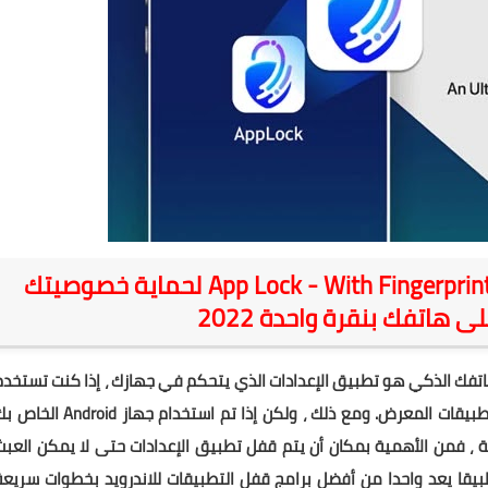
تنزيل تطبيق App Lock - With Fingerprint , Pattern & Password‏ لحماية خصوصيتك
 هاتفك بنقرة واحدة 2022
اتفك الذكي هو تطبيق الإعدادات الذي يتحكم في جهازك ، إذا كنت تستخدم
هاتفك ، فأنت تحتاج فقط إلى قفل الوسائط الاجتماعية وتطبيقات المعرض. ومع ذلك ، ولكن إذا تم استخدام جهاز droid
ة ، فمن الأهمية بمكان أن يتم قفل تطبيق الإعدادات حتى لا يمكن العبث
قا يعد واحدا من أفضل برامج قفل التطبيقات للاندرويد
بخطوات سريعة