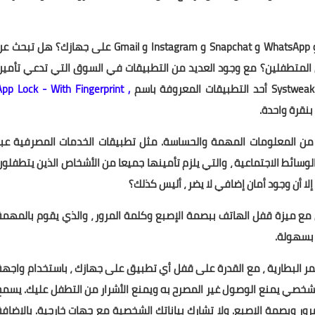
هل تريد قفل التطبيقات الشائعة مثل تطبيق Facebook و WhatsApp و Snapchat و Instagram و Gmail على جهازك؟ هل تبح
ن المتطفلين؟ مع وجود العديد من التطبيقات في السوق التي تدعي تأمين
App Lock - With Fingerprint ,
بنقرة واحدة.
دة من المعلومات المهمة والحساسة. مثل تطبيقات الخدمات المصرفية عبر
سائط الاجتماعية ، والتي يلزم تأمينها جميعا من الأشخاص الذين يتطفلون
ا أن وجود أمان إضافي لا يضر ، أليس كذلك؟
مع ميزة قفل الهاتف ببصمة الإصبع وكلمة المرور ، والذي يقوم بالمهمة
 عمر البطارية ، مع القدرة على قفل أي تطبيق على جهازك ، باستخدام واجهة
شخصي يمنع الوصول غير المصرح به ويمنع الأشرار من التطفل عليك. يسمح
رور وبصمة الإصبع. ولا تشارك بياناتك الشخصية مع جهات خارجية. بالإضافة