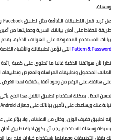
وسهلة.
طريقة للحفاظ على أمان بياناتك السرية وحمايتها من أعي
بيانات المستخدم المحفوظة على الهواتف الذكية. يقدم Systweak أحد التطبيقات المعروفة باسم
Pattern & Password
‏ التي تؤمن تطبيقاتك والأشياء الخاصة 
نظرا لأن هواتفنا الذكية غالبا ما تحتوي على كمية زائ
الهاتف المحمول وتطبيقات المراسلة والمعرض وتطبيقات الو
على هاتفك. على الرغم من وجود أقفال شاشة لهذا الغرض ، إل
لحسن الحظ ، يمكنك استخدام تطبيق القفل هذا الذي يأتي 
نيابة عنك ويساعدك على تأمين بياناتك على جهازك Android بسهولة.
إنه تطبيق خفيف الوزن ، وخال من الاعلانات ، ولا يؤثر على
بسيطة وسهلة الاستخدام. يجب أن يكون لديك تطبيق أمان 
لك بقفل التطبيقات وحمايتها باستخدام خيارات فتح رمز الم