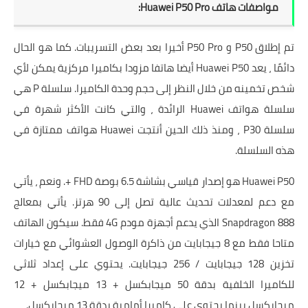
مواصفات هاتف Huawei P50 Pro:
تم إطلاق P50 و P50 Pro أخيرا بعد بعض التسريبات. كما هو الحال
دائمًا ، يعد Huawei P50 أيضا هاتفا مزودا بكاميرا مركزية يمكن لأي
شخص تخمينه من خلال النظر إلى حجم وحدة الكاميرا. سلسلة P هي
سلسلة هواتف Huawei الرائدة ، والتي كانت الأكثر شهرة في
سلسلة P30 ، ومنذ ذلك الحين أنتجت Huawei هواتف ممتازة في
هذه السلسلة.
Huawei P50 هو إصدار قياسي بشاشة 6.5 بوصة FHD +. ونعم ، يأتي
مع دعم لمعدلات تحديث عالية تصل إلى 90 هرتز. يأتي بمعالج
Snapdragon 888 الذي يدعم أجهزة مودم 4G فقط. سيكون الهاتف
متاحا فقط مع 8 جيجابايت من ذاكرة الوصول العشوائي مع خيارات
تخزين 128 جيجابايت / 256 جيجابايت. يحتوي على إعداد ثلاثي
للكاميرا الخلفية بدقة 50 ميجابكسل + 13 ميجابكسل + 12
ميجابكسل بينما يحتوي على كاميرا أمامية بدقة 13 ميجابكسل.