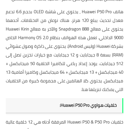
هاتف Huawei P50 Pro ، يحتوي على شاشة OLED بحجم 6.6 تدعم
معدل تحديث يبلغ 120 هرتز. هناك نوعان من الاختلافات. أحدهما
يحتوي على معالج Snapdragon 888 والآخر به معالج Huawei Kirin
9000 الداخلي. تعمل هذه الهواتف بنظام Harmony OS 2.0 الخاص
بشركة Huawei (وليس Android). يحتوي على ذاكرة وصول عشوائي
(RAM) بسعة 8 جيجابايت و 12 جيجابايت مع خيارات تخزين تصل إلى
512 جيجابايت. يوجد إعداد رباعي للكاميرا الخلفية 50 ميجابكسل +
40 ميجابكسل + 13 ميجابكسل + 64 ميجابكسل وكاميرا أمامية 13
ميجابكسل. يحتوي كلا الهاتفين على مجموعة كبيرة من الخلفيات
التي يمكنك تنزيلها هنا.
خلفيات هواوي Huawei P50 Pro:
خلفيات Huawei P50 & P50 Pro المرفقة أدناه هي 12 خلفية عالية