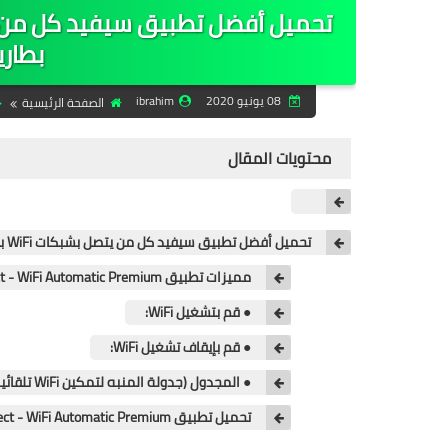
بطارية
08 يونيو 2020
ibrahim
الصفحة الرئيسية
محتويات المقال
تحميل أفضل تطبيق سيفيد كل من يتصل بشبكات WiFi بكثرة كما سيحافظ على بطارية هاتفه 2020
مميزات تطبيق WiFi auto connect - WiFi Automatic Premium:
● قم بتشغيل WiFi:
● قم بإيقاف تشغيل WiFi:
● المجدول (جدولة المنبه لتمكين WiFi تلقائيا):
تحميل تطبيق WiFi auto connect - WiFi Automatic Premium