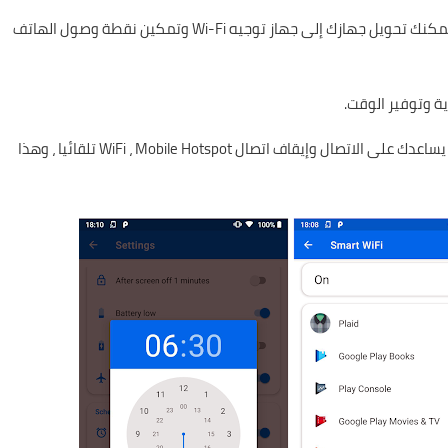
أيضا ، باستخدام WiFi Automatic Connect - WiFi Hotspot ، يمكنك تحويل جهازك إلى جهاز توجيه Wi-Fi وتمكين نقطة وصول الهاتف
WiFi Automatic Connect - WiFi Hotspot هو التطبيق الذي يساعدك على الاتصال وإيقاف اتصال WiFi ، Mobile Hotspot تلقائيا ، وهذا