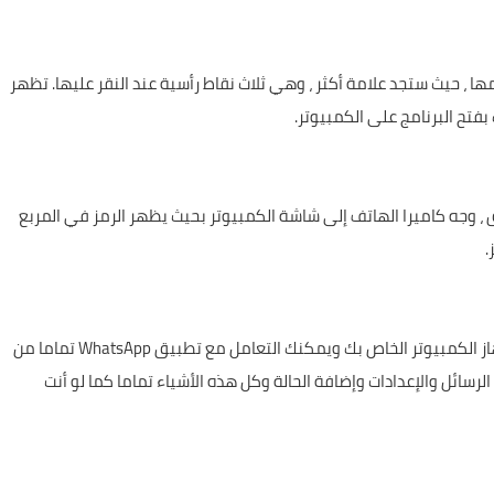
ها ، حيث ستجد علامة أكثر ، وهي ثلاث نقاط رأسية عند النقر عليها. تظهر
سح كود QR مدمج في التطبيق ، وجه كاميرا الهاتف إلى شاشة الكمبيوتر بحيث يظهر الرمز في المربع
.
الآن انتهى كل شيء ، وانتقلت المحادثات من هاتفك إلى جهاز الكمبيوتر الخاص بك ويمكنك التعامل مع تطبيق WhatsApp تماما من
ل واستقبال الرسائل والإعدادات وإضافة الحالة وكل هذه الأشياء تماما كما لو أنت