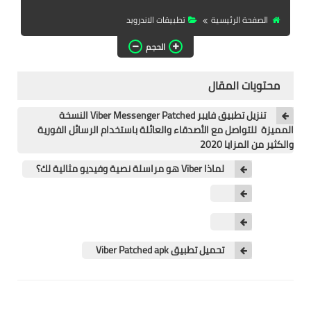
تطبيقات المشاهدة
الصفحة الرئيسية
تطبيقات الاندرويد
تطبيقات مشاهدة الافلام
الحجم
تطبيقات مشاهدة القنوات
المشفرة
محتويات المقال
قسم الالعاب
تنزيل تطبيق فايبر Viber Messenger Patched النسخة
المميزة للتواصل مع الأصدقاء والعائلة باستخدام الرسائل الفورية
والكثير من المزايا 2020
العاب الويندوز
لماذا Viber هو مراسلة نصية وفيديو مثالية لك؟
العاب الاندرويد
العاب الايفون
هواتف وكمبيوتر
تحميل تطبيق Viber Patched apk
هواتف وموبايلات
كمبيتور ولابتوب