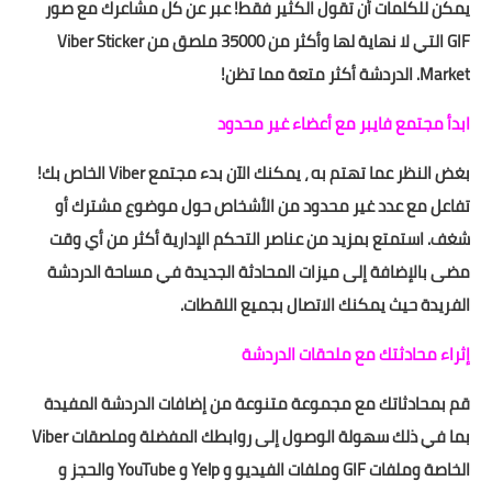
يمكن للكلمات أن تقول الكثير فقط! عبر عن كل مشاعرك مع صور
GIF التي لا نهاية لها وأكثر من 35000 ملصق من Viber Sticker
Market. الدردشة أكثر متعة مما تظن!
ابدأ مجتمع فايبر مع أعضاء غير محدود
بغض النظر عما تهتم به ، يمكنك الآن بدء مجتمع Viber الخاص بك!
تفاعل مع عدد غير محدود من الأشخاص حول موضوع مشترك أو
شغف. استمتع بمزيد من عناصر التحكم الإدارية أكثر من أي وقت
مضى بالإضافة إلى ميزات المحادثة الجديدة في مساحة الدردشة
الفريدة حيث يمكنك الاتصال بجميع اللقطات.
إثراء محادثتك مع ملحقات الدردشة
قم بمحادثاتك مع مجموعة متنوعة من إضافات الدردشة المفيدة
بما في ذلك سهولة الوصول إلى روابطك المفضلة وملصقات Viber
الخاصة وملفات GIF وملفات الفيديو و Yelp و YouTube والحجز و