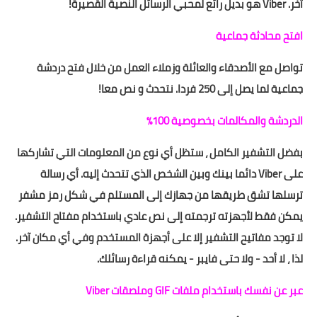
آخر. Viber هو بديل رائع لمحبي الرسائل النصية القصيرة!
افتح محادثة جماعية
تواصل مع الأصدقاء والعائلة وزملاء العمل من خلال فتح دردشة
جماعية لما يصل إلى 250 فردا. نتحدث و نص معا!
الدردشة والمكالمات بخصوصية 100٪
بفضل التشفير الكامل ، ستظل أي نوع من المعلومات التي تشاركها
على Viber دائما بينك وبين الشخص الذي تتحدث إليه. أي رسالة
ترسلها تشق طريقها من جهازك إلى المستلم في شكل رمز مشفر
يمكن فقط لأجهزته ترجمته إلى نص عادي باستخدام مفتاح التشفير.
لا توجد مفاتيح التشفير إلا على أجهزة المستخدم وفي أي مكان آخر.
لذا ، لا أحد - ولا حتى فايبر - يمكنه قراءة رسائلك.
عبر عن نفسك باستخدام ملفات GIF وملصقات Viber