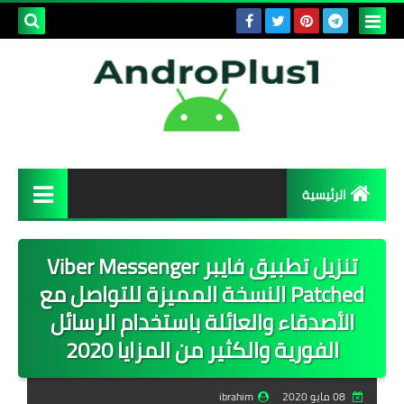
بحث هذه
المدونة
الإلكتروني
الرئيسية
برامج وتطبيقات
تنزيل تطبيق فايبر Viber Messenger
برامج الويندوز
Patched النسخة المميزة للتواصل مع
الأصدقاء والعائلة باستخدام الرسائل
تطبيقات الاندرويد
الفورية والكثير من المزايا 2020
تطبيقات الايفون
08 مايو 2020
ibrahim