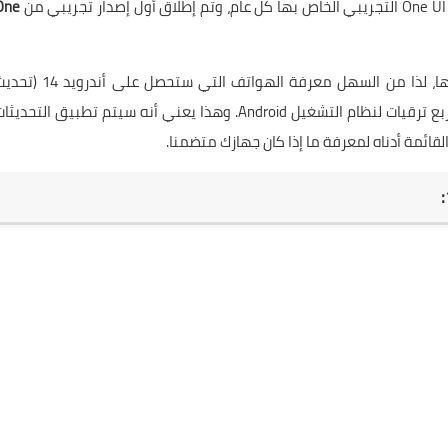
One
قامت سامسونج بتبسيط سياسة تحديث البرامج الخاصة بها، لذا من السهل معرفة الهواتف التي ستحصل على أندر
Android 14 One UI 6.0). العديد من الأجهزة مؤهلة حاليا لأربع ترقيات لنظام التشغيل Android. وهذا يعني أنه سيتم تطبيق التحدي