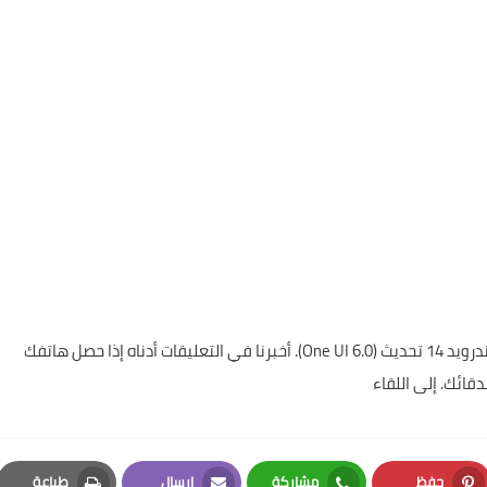
حسنا كانت هذه هي هواتف سامسونج التي ستحصل على أندرويد 14 تحديث (One UI 6.0). أخبرنا في التعليقات أدناه إذا حصل هاتفك
حفظ
مشاركة
إرسال
طباعة