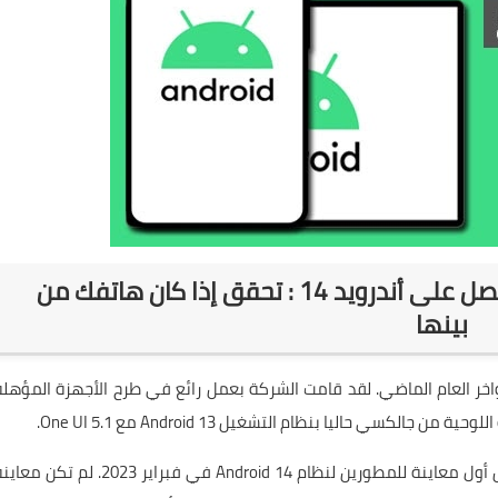
قائمة هواتف سامسونج التي ستحصل على أندرويد 14 : تحقق إذا كان هاتفك من
بينها
ونج أندرويد 13 لأصحاب أجهزة Galaxy في أواخر العام الماضي. لقد قامت الشركة بعمل رائع في طرح الأجهزة المؤهل
سي حاليا بنظام التشغيل Android 13 مع One UI 5.1.
تحول التركيز هذا العام إلى تحديث أندرويد 14. أصدرت غوغل أول معاينة للمطورين لنظام Android 14 في فبراير 2023. لم تكن