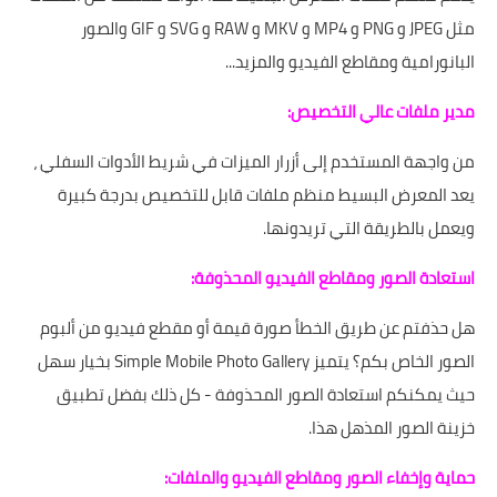
مثل JPEG و PNG و MP4 و MKV و RAW و SVG و GIF والصور
البانورامية ومقاطع الفيديو والمزيد...
مدير ملفات عالي التخصيص:
من واجهة المستخدم إلى أزرار الميزات في شريط الأدوات السفلي ،
يعد المعرض البسيط منظم ملفات قابل للتخصيص بدرجة كبيرة
ويعمل بالطريقة التي تريدونها.
استعادة الصور ومقاطع الفيديو المحذوفة:
هل حذفتم عن طريق الخطأ صورة قيمة أو مقطع فيديو من ألبوم
الصور الخاص بكم؟ يتميز Simple Mobile Photo Gallery بخيار سهل
حيث يمكنكم استعادة الصور المحذوفة - كل ذلك بفضل تطبيق
خزينة الصور المذهل هذا.
حماية وإخفاء الصور ومقاطع الفيديو والملفات: