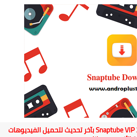
تعرف على تحميل سناب تيوب Snaptube VIP 2020 بآخر تحديث لتحميل الفيديوهات