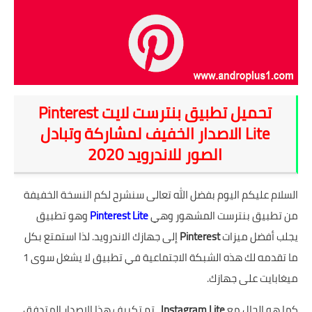
شروحات
اخبار التقنية
معلومات ونصائح
تحميل تطبيق بنترست لايت Pinterest
خلفيات
Lite‏ الاصدار الخفيف لمشاركة وتبادل
الصور للاندرويد 2020
السلام عليكم اليوم بفضل الله تعالى سنشرح لكم النسخة الخفيفة
من تطبيق بنترست المشهور وهي
Pinterest Lite
وهو تطبيق
يجلب أفضل ميزات
Pinterest
إلى جهازك الاندرويد. لذا استمتع بكل
ما تقدمه لك هذه الشبكة الاجتماعية في تطبيق لا يشغل سوى 1
ميغابايت على جهازك.
كما هو الحال مع
Instagram Lite
، تم تكييف هذا الإصدار المتدفق