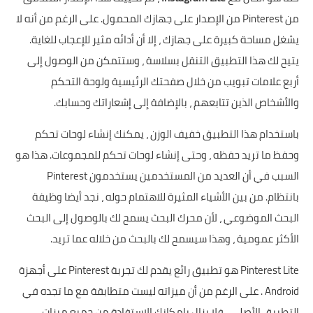
من Pinterest من الإصدار على جهازك المحمول. على الرغم من أنه لا
يشغل مساحة كبيرة على جهازك ، إلا أن أدائه مثير للإعجاب للغاية.
يتيح لك هذا التطبيق التنقل بسلاسة ، وستتمكن من الوصول إلى
أربع علامات تبويب من خلال صفحتك الرئيسية ولوحة التحكم
والأشخاص الذين تتابعهم ، بالإضافة إلى إشعاراتك وحسابك.
باستخدام هذا التطبيق خفيف الوزن ، يمكنك إنشاء لوحات تحكم
وحفظ ما تريد حفظه ، وحتى إنشاء لوحات تحكم للمجموعات. هذا هو
السبب في أن العديد من المستخدمين يستخدمون Pinterest
بانتظام. من بين الأشياء المثيرة للاهتمام حوله ، نجد أيضا وظيفة
البحث الموضوعي ، لأن محرك البحث يسمح لك بالوصول إلى البحث
الأكثر عمومية ، وهذا سيسمح لك بالبحث من خلاله عما تريد.
Pinterest Lite هو تطبيق رائع يقدم لك تجربة Pinterest على أجهزة
Android . على الرغم من أن ميزاته ليست متطابقة مع ما تجده في
التطبيق الأصلي ، فلا يزال بإمكانك الاستفادة من جميع ميزات