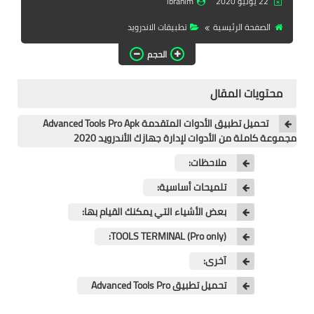
22 يونيو 2020
ibrahim
تطبيقات المشاهدة
الصفحة الرئيسية
تطبيقات الاندرويد
تطبيقات مشاهدة الافلام
الحجم
تطبيقات مشاهدة القنوات
المشفرة
محتويات المقال
قسم الالعاب
تحميل تطبيق الأدوات المتقدمة Advanced Tools Pro Apk
مجموعة كاملة من الأدوات لإدارة جهازك الأندرويد 2020
العاب الويندوز
ملاحظات:
العاب الاندرويد
تلميحات أساسية:
بعض الأشياء التي يمكنك القيام بها:
العاب الايفون
(TOOLS TERMINAL (Pro only:
هواتف وكمبيوتر
آخرى:
هواتف وموبايلات
تحميل تطبيق Advanced Tools Pro
كمبيتور ولابتوب