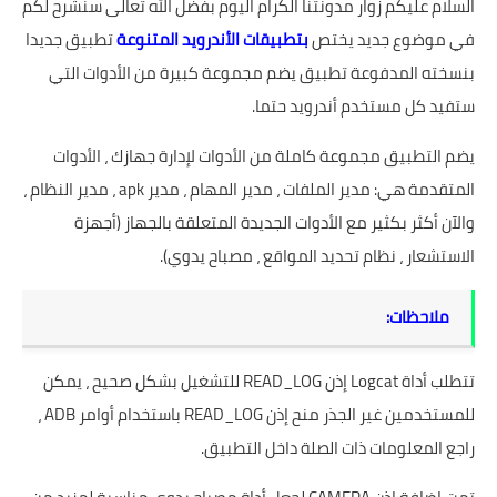
السلام عليكم زوار مدونتنا الكرام اليوم بفضل الله تعالى سنشرح لكم
في موضوع جديد يختص
بتطبيقات الأندرويد المتنوعة
تطبيق جديدا
بنسخته المدفوعة تطبيق يضم مجموعة كبيرة من الأدوات التي
ستفيد كل مستخدم أندرويد حتما.
يضم التطبيق مجموعة كاملة من الأدوات لإدارة جهازك ، الأدوات
المتقدمة هي: مدير الملفات ، مدير المهام ، مدير apk ، مدير النظام ،
والآن أكثر بكثير مع الأدوات الجديدة المتعلقة بالجهاز (أجهزة
الاستشعار ، نظام تحديد المواقع ، مصباح يدوي).
ملاحظات:
تتطلب أداة Logcat إذن READ_LOG للتشغيل بشكل صحيح ، يمكن
للمستخدمين غير الجذر منح إذن READ_LOG باستخدام أوامر ADB ،
راجع المعلومات ذات الصلة داخل التطبيق.