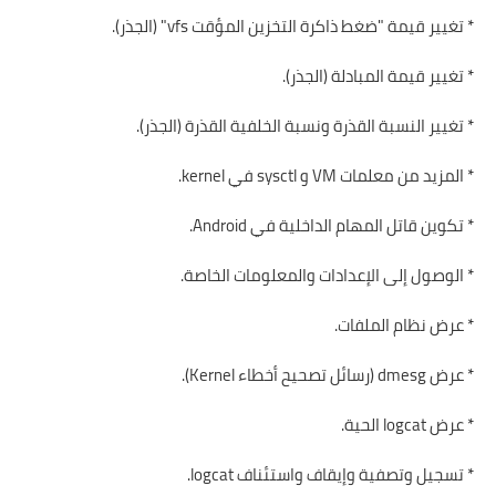
* تغيير قيمة "ضغط ذاكرة التخزين المؤقت vfs" (الجذر).
* تغيير قيمة المبادلة (الجذر).
* تغيير النسبة القذرة ونسبة الخلفية القذرة (الجذر).
* المزيد من معلمات VM و sysctl في kernel.
* تكوين قاتل المهام الداخلية في Android.
* الوصول إلى الإعدادات والمعلومات الخاصة.
* عرض نظام الملفات.
* عرض dmesg (رسائل تصحيح أخطاء Kernel).
* عرض logcat الحية.
* تسجيل وتصفية وإيقاف واستئناف logcat.