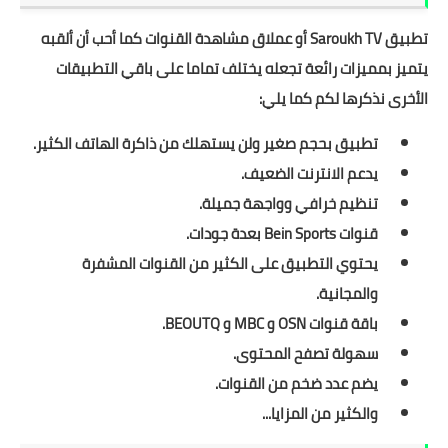
تطبيق Saroukh TV أو عملاق مشاهدة القنوات كما أحب أن ألقبه
يتميز بمميزات رائعة تجعله يختلف تماما على باقي التطبيقات
الأخرى نذكرها لكم كما يلي:
تطبيق بحجم صغير ولن يستهلك من ذاكرة الهاتف الكثير.
يدعم الانترنت الضعيف.
تنظيم خرافي وواجهة جميلة.
قنوات Bein Sports بعدة جودات.
يحتوي التطبيق على الكثير من القنوات المشفرة
والمجانية.
باقة قنوات OSN و MBC و BEOUTQ.
سهولة تصفح المحتوى.
يضم عدد ضخم من القنوات.
والكثير من المزايا...