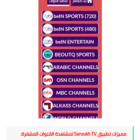
مميزات تطبيق Saroukh TV لمشاهدة القنوات المشفرة: