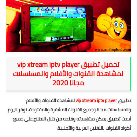
شروحات
اخبار التقنية
معلومات ونصائح
خلفيات
تحميل تطبيق vip xtream iptv player
لمشاهدة القنوات والأفلام والمسلسلات
مجانا 2020
تطبيق
vip xtream iptv player
لمشاهدة القنوات والأفلام
والمسلسلات مجانا وجميع القنوات المشفرة والمفتوحة. نوفر اليوم
أحدث تطبيق يمكن مشاهدته وفتحه من خلال الاطلاع على جميع
أكواد القنوات باللغتين العربية والأجنبية.