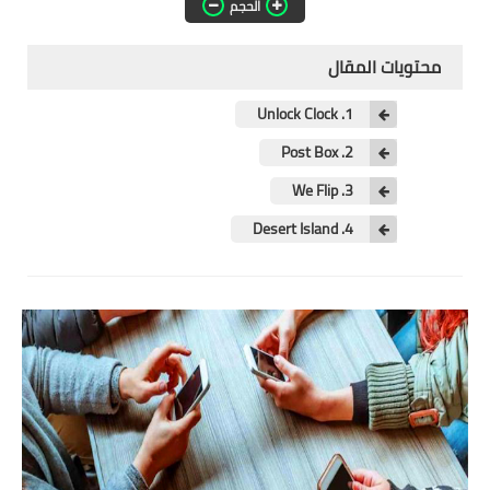
تطبيقات المشاهدة
الحجم
تطبيقات مشاهدة الافلام
محتويات المقال
تطبيقات مشاهدة القنوات
1. Unlock Clock
المشفرة
2. Post Box
قسم الالعاب
3. We Flip
العاب الويندوز
4. Desert Island
العاب الاندرويد
العاب الايفون
هواتف وكمبيوتر
هواتف وموبايلات
كمبيتور ولابتوب